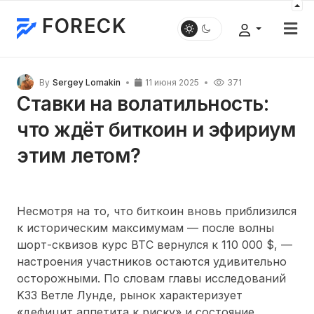
FORECK
By
Sergey Lomakin
11 июня 2025
371
Ставки на волатильность:
что ждёт биткоин и эфириум
этим летом?
Несмотря на то, что биткоин вновь приблизился
к историческим максимумам — после волны
шорт-сквизов курс BTC вернулся к 110 000 $, —
настроения участников остаются удивительно
осторожными. По словам главы исследований
K33 Ветле Лунде, рынок характеризует
«дефицит аппетита к риску» и состояние