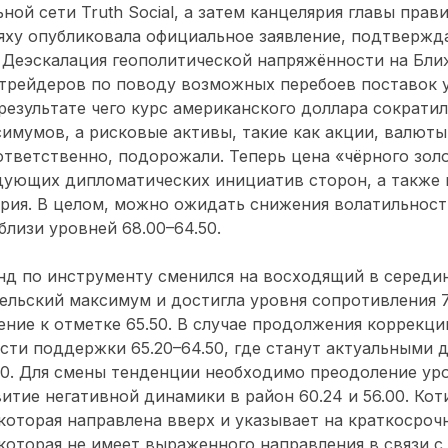
ной сети Truth Social, а затем канцелярия главы прав
яху опубликовала официальное заявление, подтвержд
 Деэскалация геополитической напряжённости на Бл
 трейдеров по поводу возможных перебоев поставок 
результате чего курс американского доллара сократил
имумов, а рисковые активы, такие как акции, валюты
тветственно, подорожали. Теперь цена «чёрного золо
дующих дипломатических инициатив сторон, а также
рия. В целом, можно ожидать снижения волатильнос
близи уровней 68.00–64.50.
д по инструменту сменился на восходящий в середин
ельский максимум и достигла уровня сопротивления 7
ние к отметке 65.50. В случае продолжения коррекц
сти поддержки 65.20–64.50, где станут актуальными 
.30. Для смены тенденции необходимо преодоление уро
витие негативной динамики в район 60.24 и 56.00. Ко
 которая направлена вверх и указывает на краткосро
 которая не имеет выраженного направления в связи с