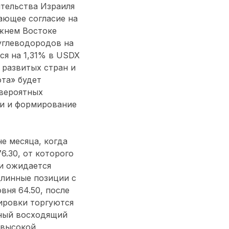
ительства Израиля
ающее согласие на
ижнем Востоке
углеводородов на
ся на 1,31% в USDX
 развитых стран и
та» будет
 вероятных
ти и формирование
е месяца, когда
6.30, от которого
ии ожидается
длинные позиции с
вня 64.50, после
тировки торгуются
чный восходящий
 высокой