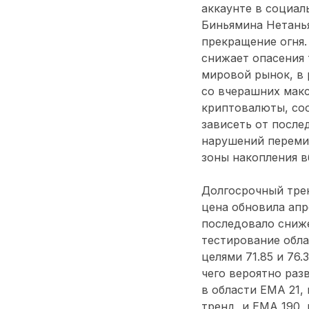
аккаунте в социаль
Биньямина Нетань
прекращение огня.
снижает опасения
мировой рынок, в 
со вчерашних макс
криптовалюты, соо
зависеть от после
нарушений переми
зоны накопления в
Долгосрочный трен
цена обновила апр
последовало сниже
тестирование обла
целями 71.85 и 76
чего вероятно раз
в области EMA 21,
тренд, и EMA 190,