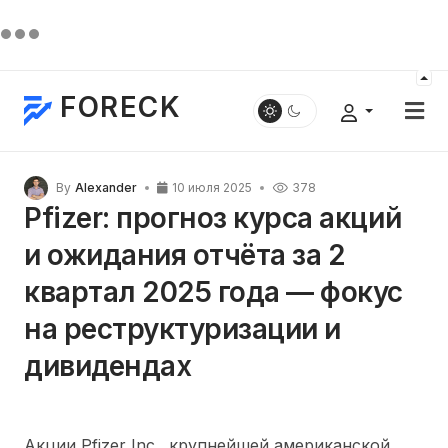
FORECK
By
Alexander
10 июля 2025
378
Pfizer: прогноз курса акций
и ожидания отчёта за 2
квартал 2025 года — фокус
на реструктуризации и
дивидендах
Акции Pfizer Inc., крупнейшей американской