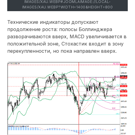
IMAGES/XAU.WEBP#JOOMLAIMAGE://LOCAL-
IMAGES/XAU.WEBP?WIDTH=1400&HEIGHT=800
Технические индикаторы допускают
продолжение роста: полосы Боллинджера
разворачиваются вверх, MACD увеличивается в
положительной зоне, Стохастик входит в зону
перекупленности, но пока направлен вверх.