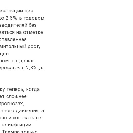
 инфляции цен
до 2,6% в годовом
зводителей без
аться на отметке
дставленная
емительный рост,
 цен
ном, тогда как
ировался с 2,3% до
у теперь, когда
ет сложнее
рогнозах,
нного давления, а
ью исключать не
 по инфляции
 Трампа только