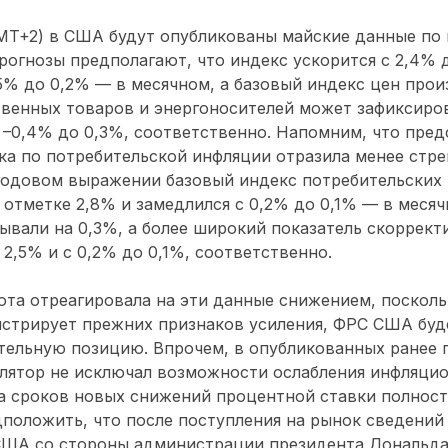
GMT+2) в США будут опубликованы майские данные по
рогнозы предполагают, что индекс ускорится с 2,4% 
5% до 0,2% — в месячном, а базовый индекс цен прои
венных товаров и энергоносителей может зафиксиров
с –0,4% до 0,3%, соответственно. Напомним, что пре
ка по потребительской инфляции отразила менее стр
годовом выражении базовый индекс потребительских
 отметке 2,8% и замедлился с 0,2% до 0,1% — в месяч
ывали на 0,3%, а более широкий показатель скоррект
 2,5% и с 0,2% до 0,1%, соответственно.
та отреагировала на эти данные снижением, поскольк
нстрирует прежних признаков усиления, ФРС США буд
ельную позицию. Впрочем, в опубликованных ранее п
лятор не исключал возможности ослабления инфляцио
а сроков новых снижений процентной ставки полност
положить, что после поступления на рынок сведений
США со стороны администрации президента Дональда