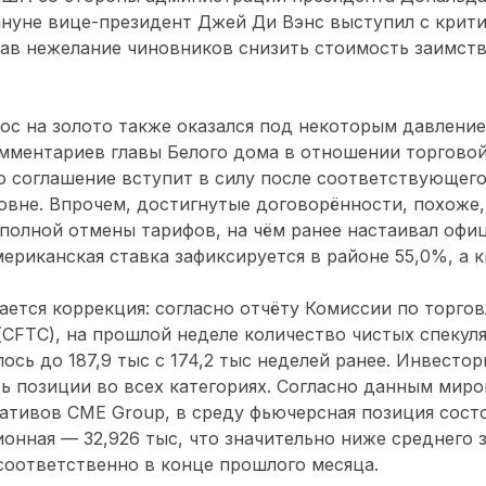
кануне вице-президент Джей Ди Вэнс выступил с крит
тав нежелание чиновников снизить стоимость заимст
ос на золото также оказался под некоторым давлени
ментариев главы Белого дома в отношении торговой
о соглашение вступит в силу после соответствующего
вне. Впрочем, достигнутые договорённости, похоже,
полной отмены тарифов, на чём ранее настаивал офи
мериканская ставка зафиксируется в районе 55,0%, а 
ется коррекция: согласно отчёту Комиссии по торго
CFTC), на прошлой неделе количество чистых спекул
лось до 187,9 тыс с 174,2 тыс неделей ранее. Инвест
ь позиции во всех категориях. Согласно данным миро
тивов CME Group, в среду фьючерсная позиция состо
ионная — 32,926 тыс, что значительно ниже среднего 
 соответственно в конце прошлого месяца.