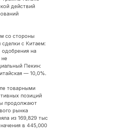
икой действий
вований
ем со стороны
 сделки с Китаем:
 одобрения на
 не
циальный Пекин:
китайская — 10,0%.
вле товарными
ятивных позиций
оры продолжают
вого рынка
яла из 169,829 тыс
значения в 445,000