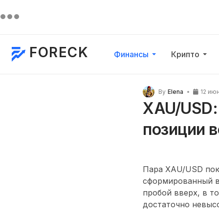
FORECK
Финансы
Крипто
By
Elena
12 ию
XAU/USD:
позиции в
Пара XAU/USD пока
сформированный в 
пробой вверх, в т
достаточно невыс