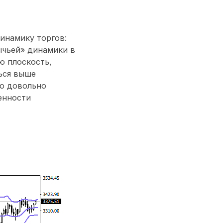
инамику торгов:
ычьей» динамики в
ю плоскость,
ься выше
ко довольно
енности