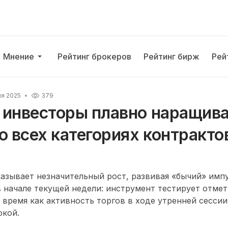
Мнение
Рейтинг брокеров
Рейтинг бирж
Рей
ня 2025
379
 инвесторы плавно наращив
о всех категориях контракто
зывает незначительный рост, развивая «бычий» импу
начале текущей недели: инструмент тестирует отметк
о время как активность торгов в ходе утренней сессии
окой.