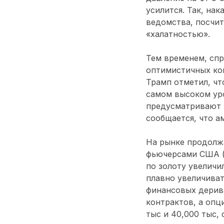
усилится. Так, на
ведомства, посчи
«халатностью».
Тем временем, спр
оптимистичных ком
Трамп отметил, чт
самом высоком уро
предусматривают 
сообщается, что а
На рынке продолжа
фьючерсами США (
по золоту увеличи
плавно увеличиват
финансовых дерива
контрактов, а опц
тыс и 40,000 тыс,