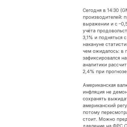
Сегодня в 14:30 (
производителей: п
выражении и с –0,
учёта продовольст
3,1% и подняться 
накануне статисти
чем ожидалось: в 
зафиксировался на
аналитики рассчит
2,4% при прогнозе
Американская валю
инфляция не демо
сохранять выжидат
американский регу
потому пересмотр
стоит. Можно пред
давление на ФРС 