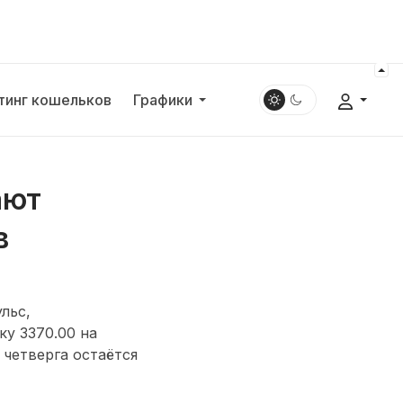
тинг кошельков
Графики
ают
в
льс,
у 3370.00 на
 четверга остаётся