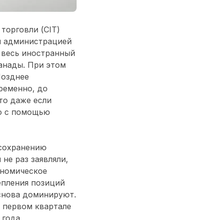
торговли (CIT)
й администрацией
 весь иностранный
анады. При этом
Позднее
ременно, до
то даже если
но с помощью
 сохранению
не раз заявляли,
ономическое
епления позиций
 снова доминируют.
 первом квартале
 года.