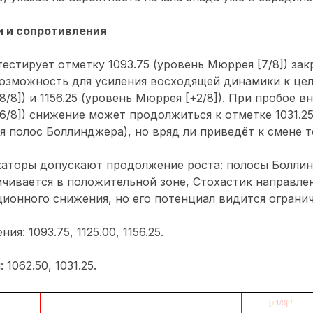
 и сопротивления
тестирует отметку 1093.75 (уровень Мюррея [7/8]) за
озможность для усиления восходящей динамики к цел
/8]) и 1156.25 (уровень Мюррея [+2/8]). При пробое вн
6/8]) снижение может продолжиться к отметке 1031.2
ния полос Боллинджера), но вряд ли приведёт к смене 
каторы допускают продолжение роста: полосы Болли
чивается в положительной зоне, Стохастик направлен
ионного снижения, но его потенциал видится ограни
я: 1093.75, 1125.00, 1156.25.
1062.50, 1031.25.