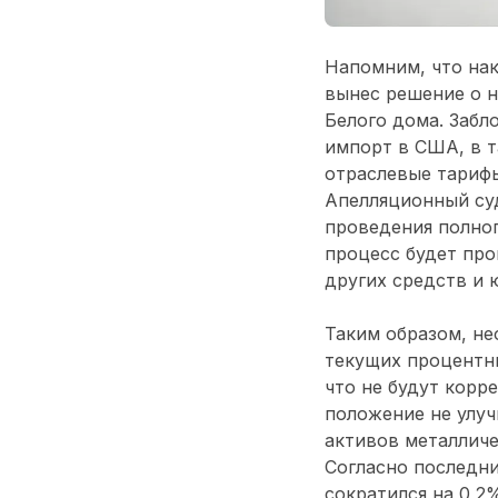
Напомним, что на
вынес решение о 
Белого дома. Забл
импорт в США, в т
отраслевые тарифы
Апелляционный су
проведения полног
процесс будет про
других средств и 
Таким образом, н
текущих процентны
что не будут корр
положение не улуч
активов металличе
Согласно последн
сократился на 0,2%