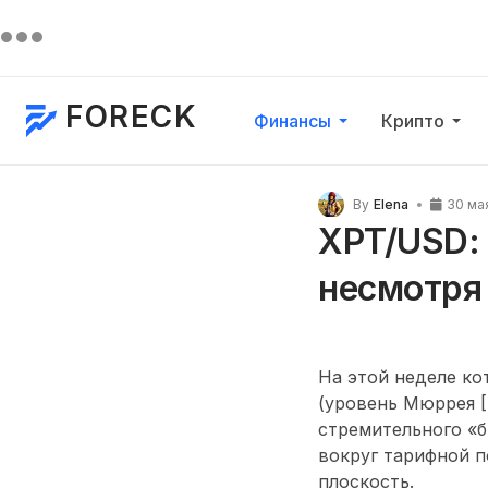
FORECK
Финансы
Крипто
By
Elena
30 ма
XPT/USD: 
несмотря
На этой неделе ко
(уровень Мюррея [7
стремительного «
вокруг тарифной 
плоскость.