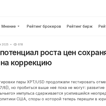
Мнение
Рейтинг брокеров
Рейтинг бирж
Рей
я 2025
618
потенциал роста цен сохран
 на коррекцию
тировки пары XPT/USD продолжали тестировать отмет
/8]), но пробиться выше неё пока не могут: развитие
бычьего» импульса сдерживается усилившейся неопре
политики США, споры о которой теперь перешли в юр