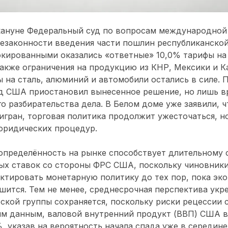
кануне Федеральный суд по вопросам международной 
незаконности введения части пошлин республиканско
окированными оказались «ответные» 10,0% тарифы на
акже ограничения на продукцию из КНР, Мексики и К
 на сталь, алюминий и автомобили остались в силе. 
д США приостановил вынесенное решение, но лишь в
о разбирательства дела. В Белом доме уже заявили, ч
игран, торговая политика продолжит ужесточаться, 
юридических процедур.
еопределённость на рынке способствует длительному
х ставок со стороны ФРС США, поскольку чиновники 
ектировать монетарную политику до тех пор, пока эк
шится. Тем не менее, среднесрочная перспектива укр
ской группы сохраняется, поскольку риски рецессии
им данным, валовой внутренний продукт (ВВП) США в
, указав на вероятность начала спада уже в середине