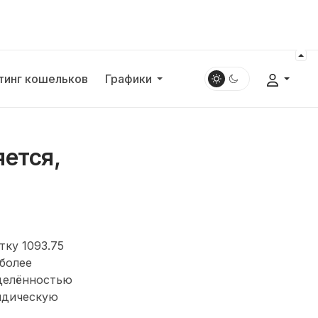
тинг кошельков
Графики
яется,
ку 1093.75
 более
делённостью
идическую