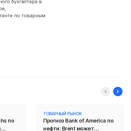
ого бухгалтера в
ре,
тенте по товарным
ТОВАРНЫЙ РЫНОК
chs по
Прогноз Bank of America по
и
нефти: Brent может