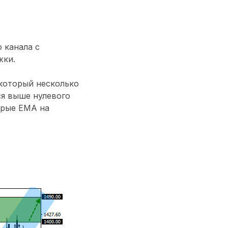
 канала с
жки.
который несколько
ся выше нулевого
трые ЕМА на