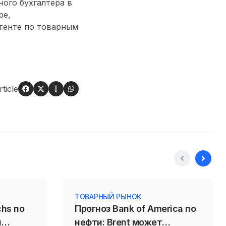
ого бухгалтера в
ре,
тенте по товарным
ticle
ТОВАРНЫЙ РЫНОК
chs по
Прогноз Bank of America по
и
нефти: Brent может