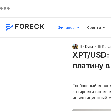
FORECK
Финансы
Крипто
By
Elena
11 ию
XPT/USD: 
платину в
Глобальный восход
котировки вновь в
инвестиционный м