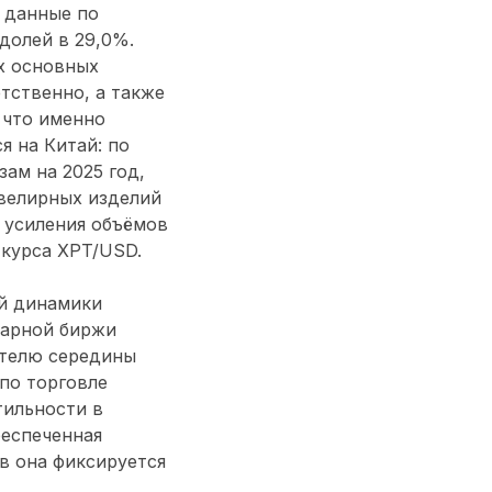
 данные по
долей в 29,0%.
х основных
тственно, а также
 что именно
я на Китай: по
зам на 2025 год,
ювелирных изделий
й усиления объёмов
я курса XPT/USD.
ей динамики
варной биржи
ателю середины
 по торговле
тильности в
беспеченная
в она фиксируется