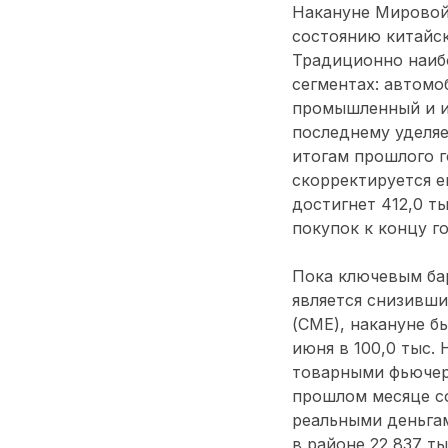
Накануне Мировой 
состоянию китайск
Традиционно наибо
сегментах: автомо
промышленный и и
последнему уделяе
итогам прошлого го
скорректируется е
достигнет 412,0 т
покупок к концу г
Пока ключевым ба
является снизивши
(СМЕ), накануне б
июня в 100,0 тыс.
товарными фьючерс
прошлом месяце со
реальными деньгам
в районе 22,837 т