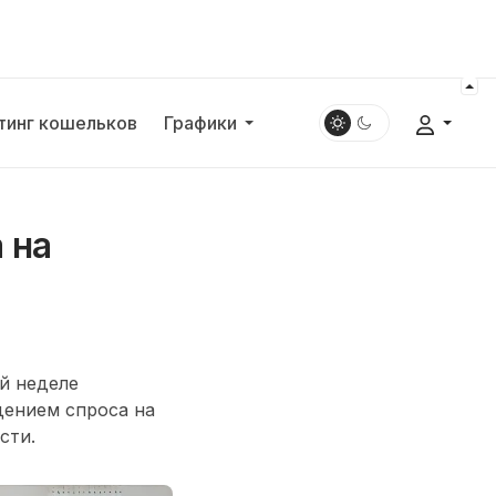
тинг кошельков
Графики
 на
й неделе
дением спроса на
сти.