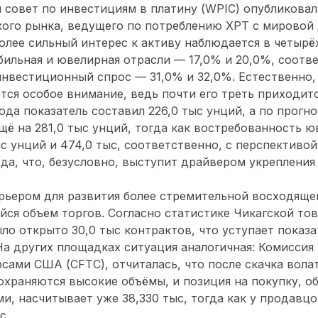
совет по инвестициям в платину (WPIC) опубликовал
ого рынка, ведущего по потреблению XPT с мировой 
лее сильный интерес к активу наблюдается в четырё
бильная и ювелирная отрасли — 17,0% и 20,0%, соотве
нвестиционный спрос — 31,0% и 32,0%. Естественно,
тся особое внимание, ведь почти его треть приходитс
да показатель составил 226,0 тыс унций, а по прогно
щё на 281,0 тыс унций, тогда как востребованность 
ыс унций и 474,0 тыс, соответственно, с перспективо
ода, что, безусловно, выступит драйвером укреплени
рьером для развития более стремительной восходящ
йся объём торгов. Согласно статистике Чикагской то
ыло открыто 30,0 тыс контрактов, что уступает показ
 На других площадках ситуация аналогичная: Комиссия
ами США (CFTC), отчиталась, что после скачка вола
храняются высокие объёмы, и позиция на покупку, о
и, насчитывает уже 38,330 тыс, тогда как у продавцо
ыс.