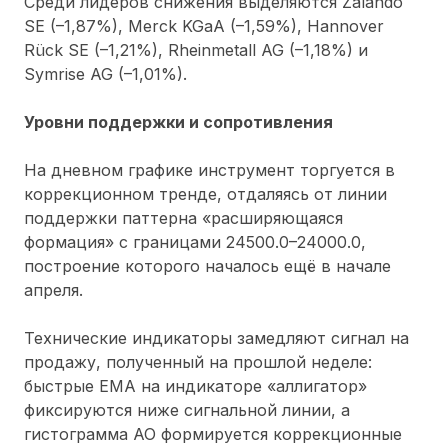
Среди лидеров снижения выделяются Zalando
SE (
–
1,87%), Merck KGaA (
–
1,59%), Hannover
Rück SE (
–
1,21%), Rheinmetall AG (
–
1,18%) и
Symrise AG (
–
1,01%).
Уровни поддержки и сопротивления
На дневном графике инструмент торгуется в
коррекционном тренде, отдаляясь от линии
поддержки паттерна «расширяющаяся
формация» с границами 24500.0–24000.0,
построение которого началось ещё в начале
апреля.
Технические индикаторы замедляют сигнал на
продажу, полученный на прошлой неделе:
быстрые ЕМА на индикаторе «аллигатор»
фиксируются ниже сигнальной линии, а
гистограмма АО формируется коррекционные