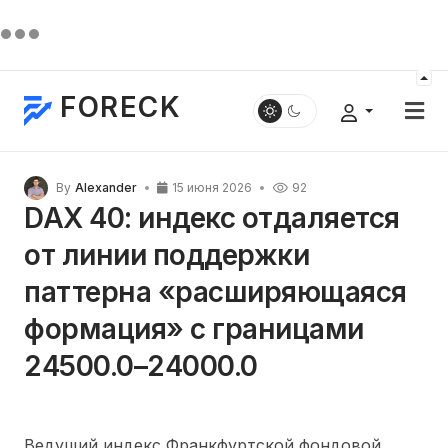
FORECK
By
Alexander
15 июня 2026
92
DAX 40: индекс отдаляется
от линии поддержки
паттерна «расширяющаяся
формация» с границами
24500.0–24000.0
Ведущий индекс Франкфуртской фондовой