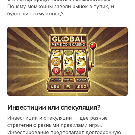
Почему мемкоины завели рынок в тупик, и
будет ли этому конец?
Инвестиции или спекуляция?
Инвестиции и спекуляции — две разные
стратегии с разными правилами игры.
Инвестирование предполагает долгосрочную