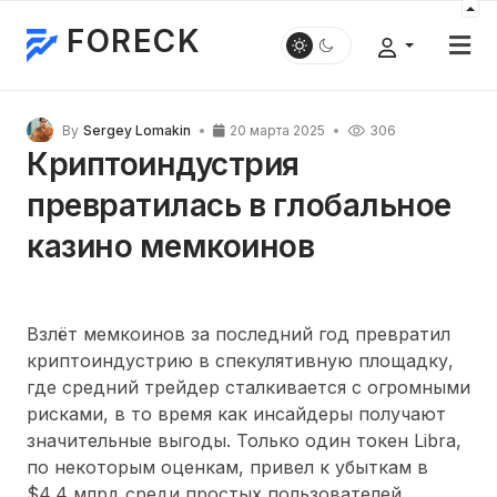
FORECK
By
Sergey Lomakin
20 марта 2025
306
Криптоиндустрия
превратилась в глобальное
казино мемкоинов
Взлёт мемкоинов за последний год превратил
криптоиндустрию в спекулятивную площадку,
где средний трейдер сталкивается с огромными
рисками, в то время как инсайдеры получают
значительные выгоды. Только один токен Libra,
по некоторым оценкам, привел к убыткам в
$4,4 млрд среди простых пользователей.