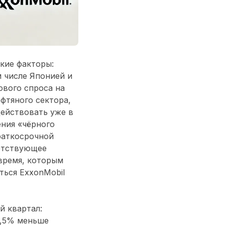
кие факторы:
 числе Японией и
ового спроса на
фтяного сектора,
ействовать уже в
ения «чёрного
раткосрочной
ветствующее
время, которым
ться ExxonMobil
й квартал:
27,5% меньше