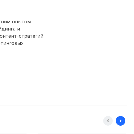
етним опытом
йдинга и
контент-стратегий
етинговых