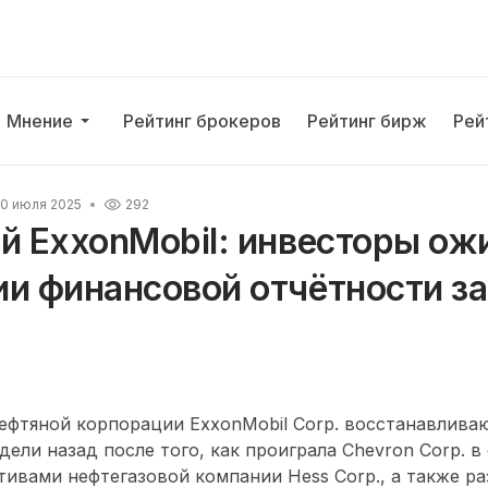
Мнение
Рейтинг брокеров
Рейтинг бирж
Рей
0 июля 2025
292
ий ExxonMobil: инвесторы о
и финансовой отчётности за
ефтяной корпорации ExxonMobil Corp. восстанавлива
дели назад после того, как проиграла Chevron Corp. в
тивами нефтегазовой компании Hess Corp., а также р