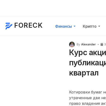
FORECK
Финансы
Крипто
By
Alexander
3
Курс акц
публикаци
квартал
Котировки бумаг н
утраченные две не
право владения ак