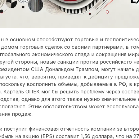
н в основном способствуют торговые и геополитичес
домом торговых сделок со своими партнёрами, в том
 глобального экономического спада и сокращения мир
ругой стороны, новые санкции против российского не
резидентом США Дональдом Трампом, могут начать д
вгуста, что, вероятно, приведёт к дефициту предлож
 поскольку восполнить объёмы, добываемые в РФ, в к
. Картель ОПЕК мог бы решить проблему через соот
одства, однако для этого также нужно значительное 
сполагают. Этим обстоятельством может воспользова
ания продаж.
к поступит финансовая отчётность компании за второ
ибыль на акцию (EPS) составит 1,56 доллара, что на 