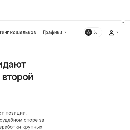
тинг кошельков
Графики
жидают
 второй
ют позиции,
 судебном споре за
азработки крупных