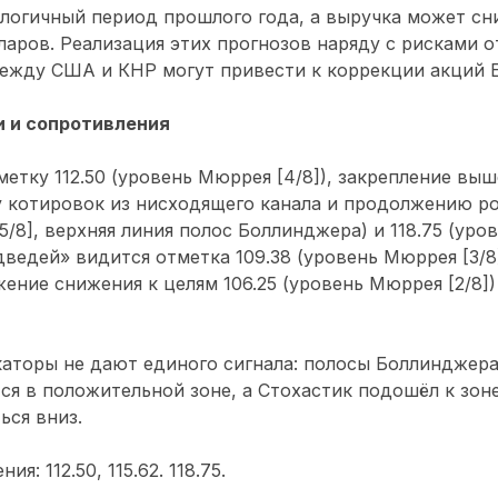
алогичный период прошлого года, а выручка может сн
ларов. Реализация этих прогнозов наряду с рисками о
ежду США и КНР могут привести к коррекции акций E
 и сопротивления
метку 112.50 (уровень Мюррея [4/8]), закрепление вы
 котировок из нисходящего канала и продолжению рос
/8], верхняя линия полос Боллинджера) и 118.75 (уров
ведей» видится отметка 109.38 (уровень Мюррея [3/8]
ение снижения к целям 106.25 (уровень Мюррея [2/8]) 
аторы не дают единого сигнала: полосы Боллинджера
я в положительной зоне, а Стохастик подошёл к зон
ься вниз.
ния:
112.50, 115.62. 118.75.