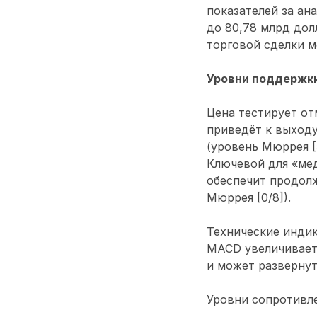
показателей за ан
до 80,78 млрд дол
торговой сделки м
Уровни поддержки
Цена тестирует от
приведёт к выходу
(уровень Мюррея [5
Ключевой для «мед
обеспечит продолж
Мюррея [0/8]).
Технические индик
MACD увеличиваетс
и может развернут
Уровни сопротивле