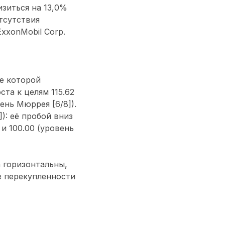
изиться на 13,0%
тсутствия
xxonMobil Corp.
ше которой
та к целям 115.62
ень Мюррея [6/8]).
): её пробой вниз
и 100.00 (уровень
 горизонтальны,
е перекупленности