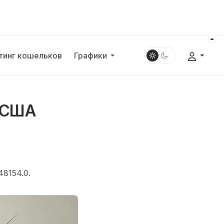
тинг кошельков
Графики
к США
8154.0.