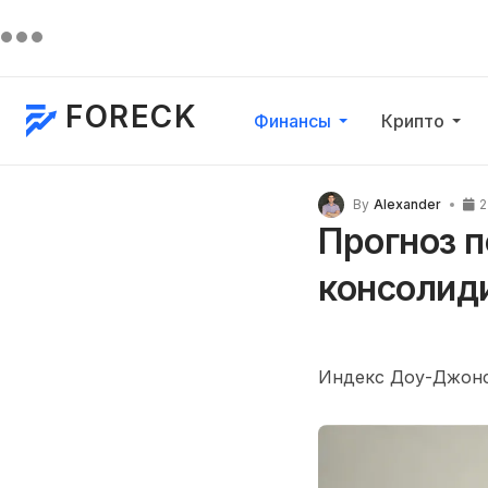
FORECK
Финансы
Крипто
By
Alexander
2
Прогноз 
консолид
Индекс Доу-Джонса