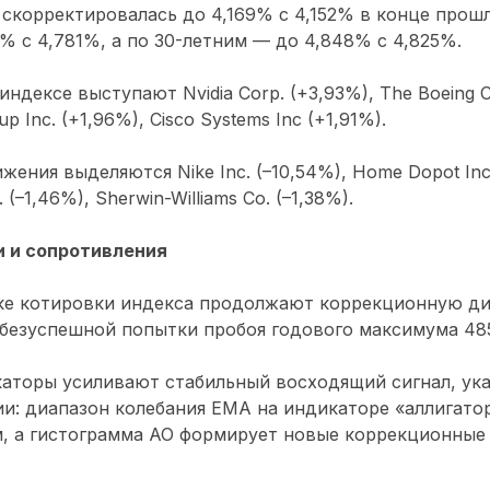
скорректировалась до 4,169% с 4,152% в конце прошл
% с 4,781%, а по 30-летним — до 4,848% с 4,825%.
ндексе выступают Nvidia Corp. (+3,93%), The Boeing C
 Inc. (+1,96%), Cisco Systems Inc (+1,91%).
ения выделяются Nike Inc. (–10,54%), Home Dopot Inc.
 (–1,46%), Sherwin-Williams Co. (–1,38%).
 и сопротивления
ке котировки индекса продолжают коррекционную ди
безуспешной попытки пробоя годового максимума 485
аторы усиливают стабильный восходящий сигнал, ука
и: диапазон колебания EMA на индикаторе «аллигатор
, а гистограмма AO формирует новые коррекционные