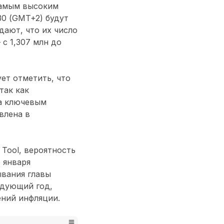
 самым высоким
:30 (GMT+2) будут
дают, что их число
 с 1,307 млн до
ет отметить, что
так как
 а ключевым
влена в
Tool, вероятность
 января
ывания главы
едующий год,
ний инфляции.