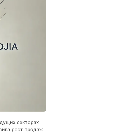
едущих секторах
азила рост продаж