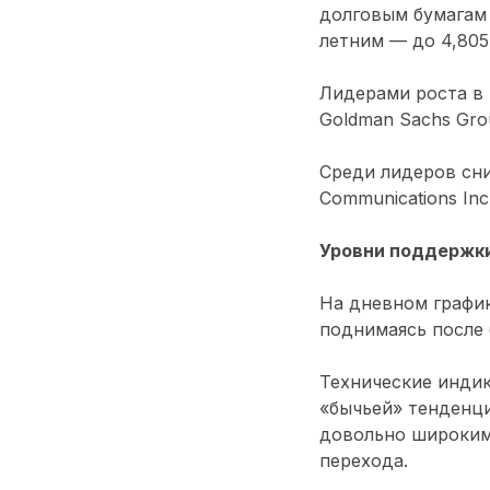
долговым бумагам 
летним — до 4,805
Лидерами роста в и
Goldman Sachs Group
Среди лидеров сниж
Communications Inc.
Уровни поддержки
На дневном графи
поднимаясь после 
Технические индик
«бычьей» тенденци
довольно широким
перехода.