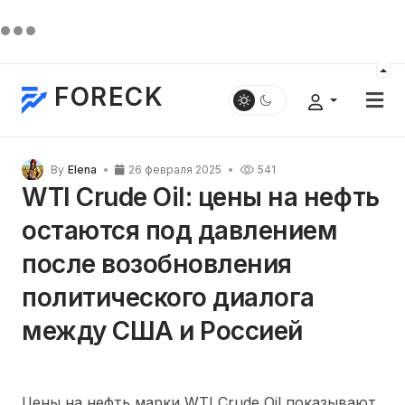
FORECK
By
Elena
26 февраля 2025
541
WTI Crude Oil: цены на нефть
остаются под давлением
после возобновления
политического диалога
между США и Россией
Цены на нефть марки WTI Crude Oil показывают