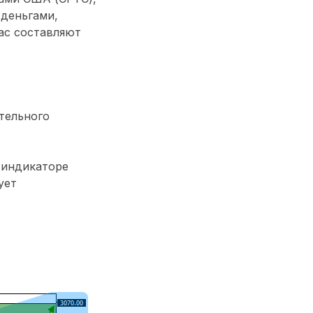
 деньгами,
ас составляют
тельного
 индикаторе
ует