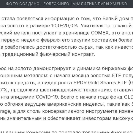
ФОТО СОЗДАНО - FORECK.INFO | АНАЛИТИКА ПАРЫ XAU/USD
 стала появляться информация о том, что Белый дом 
на золото в размере 10,0–20,0%. Учитывая то, с какой
еский металл поступает в хранилище COMEX, это впо
 первую неделю февраля его закупки составили более 1
жа озаботилась достаточностью сырья, так как инвест
не традиционный фьючерсный контракт.
ос на золото демонстрирует и динамика биржевых ф
оценным металлом: с начала месяца золотые ETF пол
иток средств, а лидер роста SPDR Gold Shares ETF (
1,7%, продолжив шестинедельную тенденцию, ставшу
нта эпидемии COVID-19. Всего с начала года фонд GLD
о обгоняя ведущие американские индексы, такие как 
verage, а для столь консервативного инструмента изме
ень значительным и обеспечивает инвесторам высоку
им данным Комиссии по торговле товарными фьючерс