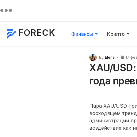
FORECK
Финансы
Крипто
By
Elena
17 фе
XAU/USD: 
года пре
Пара XAU/USD при
восходящем тренде
администрации пр
воздействие как н