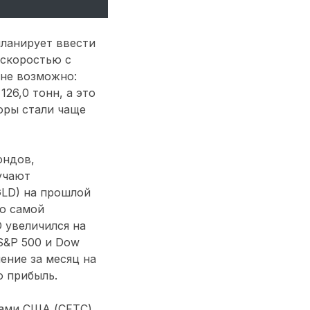
планирует ввести
 скоростью с
лне возможно:
26,0 тонн, а это
оры стали чаще
ондов,
учают
GLD) на прошлой
ю самой
 увеличился на
S&P 500 и Dow
нение за месяц на
ю прибыль.
ами США (CFTC),