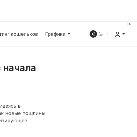
тинг кошельков
Графики
 начала
иваясь в
как новые пошлины
лизирующее