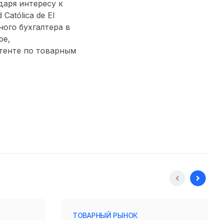
даря интересу к
Católica de El
ого бухгалтера в
ре,
тенте по товарным
ТОВАРНЫЙ РЫНОК