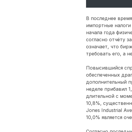
В последнее время
импортные налоги 
начала года физич
согласно отчёту за
означает, что бир
требовать его, а 
Повысившийся спр
обеспеченных драг
дополнительный пр
неделе прибавил 
длительной с моме
10,8%, существенн
Jones Industrial A
10,0% является оч
Согласно последн