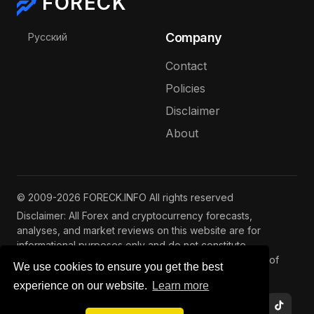
FORECK
Select your language
Company
Русский
Contact
Policies
Disclaimer
About
© 2009-2026 FORECK.INFO All rights reserved
Disclaimer: All Forex and cryptocurrency forecasts,
analyses, and market reviews on this website are for
informational purposes only and do not constitute
investment advice. Trading and investing involve risks of
We use cookies to ensure you get the best
capital loss. See our
full disclaimer
.
experience on our website.
Learn more