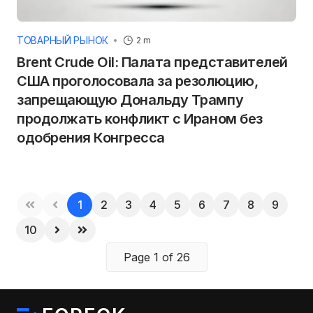
ТОВАРНЫЙ РЫНОК
2 m
Brent Crude Oil: Палата представителей
США проголосовала за резолюцию,
запрещающую Дональду Трампу
продолжать конфликт с Ираном без
одобрения Конгресса
1
2
3
4
5
6
7
8
9
10
Page 1 of 26