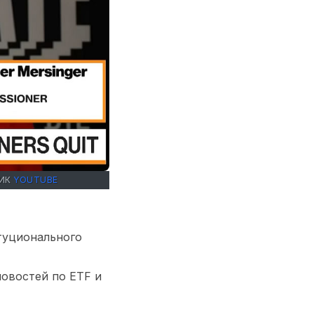
НИК
YOUTUBE
туционального
овостей по ETF и