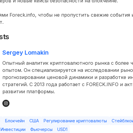
еров и новые кейсы безопасности на блокчейне.
ями Foreck.info, чтобы не пропустить свежие события 
т.
sts
Sergey Lomakin
Опытный аналитик криптовалютного рынка с более ч
опытом. Он специализируется на исследовании рыно
прогнозировании ценовой динамики и разработке и
стратегий. С 2013 года работает с FORECK.INFO и ак
развитии платформы.
н
Блокчейн
США
Регулирование криптовалюты
Стейблко
Инвестиции
Фьючерсы
USD1