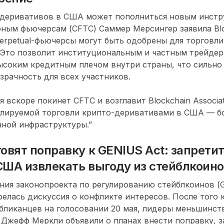
 деривативов в США может пополниться новым инстр
ным фьючерсам (CFTC) Саммер Мерсингер заявила Blo
rpetual-фьючерсы могут быть одобрены для торговл
 Это позволит институциональным и частным трейдер
ысоким кредитным плечом внутри страны, что сильно
зрачность для всех участников.
 вскоре покинет CFTC и возглавит Blockchain Associat
улируемой торговли крипто-деривативами в США — б
чной инфраструктуры.”
овят поправку к GENIUS Act: запрети
США извлекать выгоду из стейблкоин
ия законопроекта по регулированию стейблкоинов (G
елась дискуссия о конфликте интересов. После того 
бликанцев на голосовании 20 мая, лидеры меньшинст
и Джефф Меркли объявили о планах внести поправку,