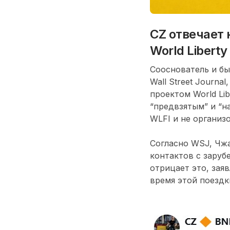
CZ отвечает 
World Liberty 
Сооснователь и бы
Wall Street Journa
проектом World Lib
“предвзятым” и “н
WLFI и не организ
Согласно WSJ, Чжа
контактов с заруб
отрицает это, зая
время этой поездк