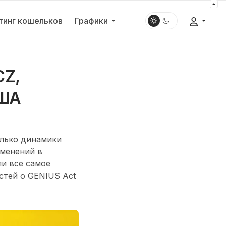
тинг кошельков
Графики
CZ,
США
олько динамики
зменений в
ли все самое
стей о GENIUS Act