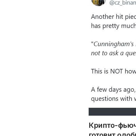
Крипто-фьюч
готовит одо