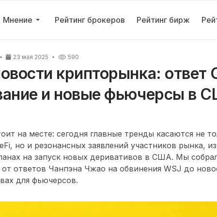
Мнение
Рейтинг брокеров
Рейтинг бирж
Рей
23 мая 2025
590
овости крипторынка: ответ 
вание и новые фьючерсы в 
оит на месте: сегодня главные тренды касаются не т
eFi, но и резонансных заявлений участников рынка, и
ланах на запуск новых деривативов в США. Мы собра
 от ответов Чанпэна Чжао на обвинения WSJ до ново
вах для фьючерсов.