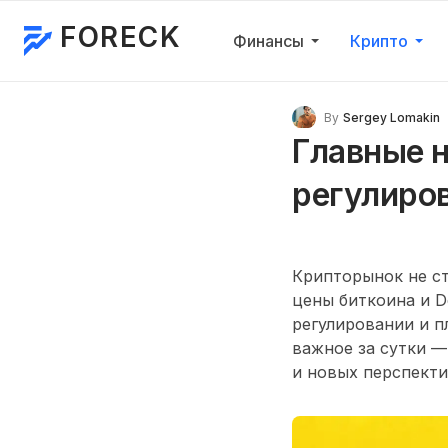
FORECK
Финансы
Крипто
By
Sergey Lomakin
Главные н
регулиро
Крипторынок не ст
цены биткоина и D
регулировании и п
важное за сутки —
и новых перспекти