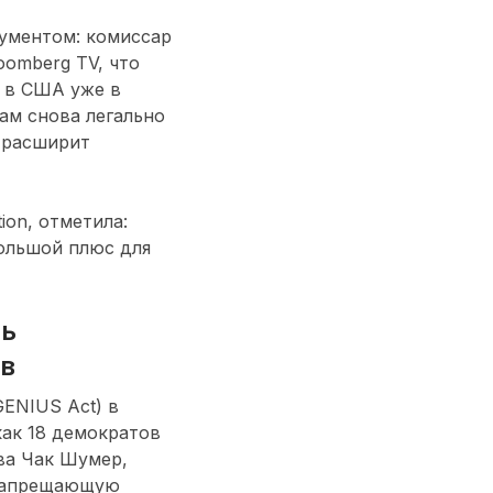
ументом: комиссар
omberg TV, что
и в США уже в
ам снова легально
 расширит
ion, отметила:
ольшой плюс для
ть
ов
ENIUS Act) в
как 18 демократов
ва Чак Шумер,
 запрещающую