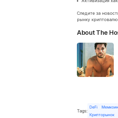
Активизация хак
Следите за новост
рынку криптовалю
About The Ho
DeFi
Мемкои
Tags:
Крипторынок