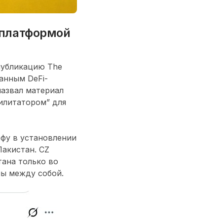
с платформой
публикацию The
ванным DeFi-
 назвал материал
илитатором” для
ффу в установлении
Пакистан. CZ
тана только во
мы между собой.