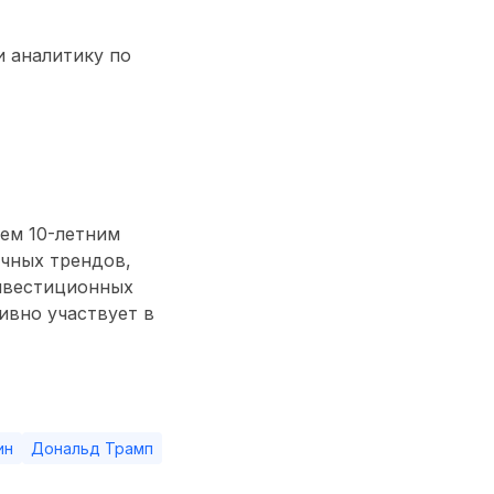
и аналитику по
ем 10-летним
чных трендов,
нвестиционных
тивно участвует в
ин
Дональд Трамп