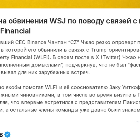
на обвинения WSJ по поводу связей 
Financial
вший CEO Binance Чанпэн “CZ” Чжао резко опроверг 
l, в которой его обвинили в связях с Trump-ориентиро
erty Financial (WLFI). В своем посте в X (Twitter) Чжао
аполненным домыслами”, подчеркнув, что не был “фас
овывал для них зарубежных встреч.
о якобы помогал WLFI и её сооснователю Заку Уитко
ежными чиновниками, в том числе во время визита в 
вляя, что впервые встретился с представителем Пакис
и, а остальные члены команды уже давно были знако