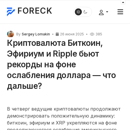
FORECK
By
Sergey Lomakin
26 июня 2025
385
Криптовалюта Биткоин,
Эфириум и Ripple бьют
рекорды на фоне
ослабления доллара — что
дальше?
В четверг ведущие криптовалюты продолжают
демонстрировать положительную динамику:
биткоин, эфириум и XRP укрепляются на фоне
продолжающегося ослабления американского