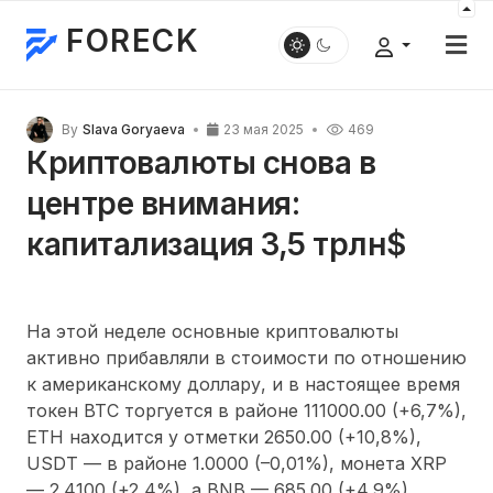
FORECK
By
Slava Goryaeva
23 мая 2025
469
Криптовалюты снова в
центре внимания:
капитализация 3,5 трлн$
На этой неделе основные криптовалюты
активно прибавляли в стоимости по отношению
к американскому доллару, и в настоящее время
токен BTC торгуется в районе 111000.00 (+6,7%),
ETH находится у отметки 2650.00 (+10,8%),
USDT — в районе 1.0000 (–0,01%), монета XRP
— 2.4100 (+2,4%), а BNB — 685.00 (+4,9%).