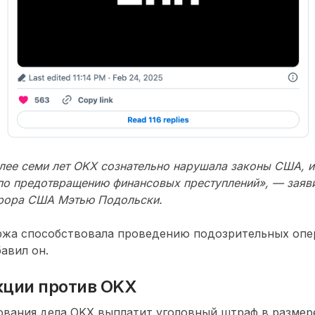
лее семи лет OKX сознательно нарушала законы США, и
по предотвращению финансовых преступлений», — заяв
урора США Мэтью Подольски.
иржа способствовала проведению подозрительных опе
авил он.
кции против OKX
ования дела OKX выплатит уголовный штраф в размер