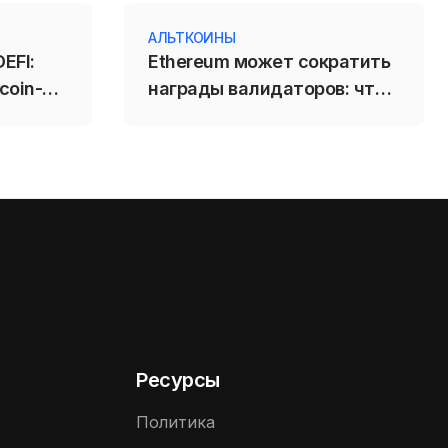
АЛЬТКОИНЫ
EFI:
Ethereum может сократить
coin-
награды валидаторов: что
ржал
изменит EIP-8363
Ресурсы
Политика