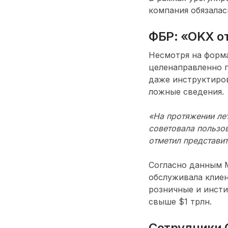
компания обязалас
ФБР: «OKX о
Несмотря на форма
целенаправленно п
даже инструктиров
ложные сведения.
«На протяжении ле
советовала пользо
отметил представи
Согласно данным 
обслуживала клиен
розничные и инст
свыше $1 трлн.
Сотрудники 