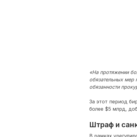
«На протяжении бо
обязательных мер 
обязанности прок
За этот период б
более $5 млрд, доб
Штраф и сан
В рамках урегулир