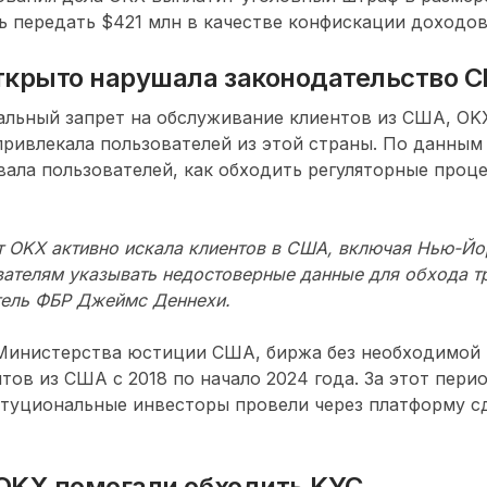
ь передать $421 млн в качестве конфискации доходов
ткрыто нарушала законодательство 
льный запрет на обслуживание клиентов из США, OKX
ривлекала пользователей из этой страны. По данным
ала пользователей, как обходить регуляторные проц
т OKX активно искала клиентов в США, включая Нью-Йо
вателям указывать недостоверные данные для обхода т
тель ФБР Джеймс Деннехи.
Министерства юстиции США, биржа без необходимой 
тов из США с 2018 по начало 2024 года. За этот пери
итуциональные инвесторы провели через платформу с
OKX помогали обходить KYC