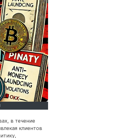
Н
ах, в течение
ивлекая клиентов
итику,