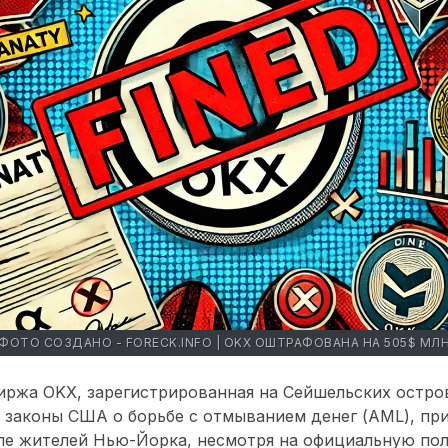
ФОТО СОЗДАНО - FORECK.INFO | OKX ОШТРАФОВАНА НА 505$ МЛ
ржа OKX, зарегистрированная на Сейшельских остров
 законы США о борьбе с отмыванием денег (AML), пр
ле жителей Нью-Йорка, несмотря на официальную пол