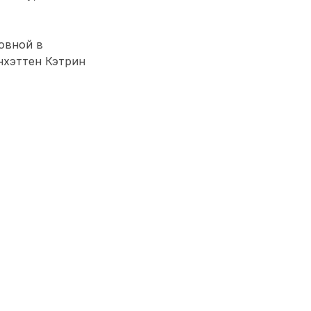
овной в
нхэттен Кэтрин