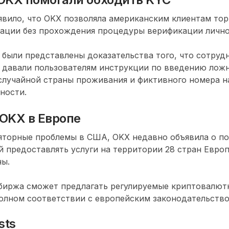
вило, что OKX позволяла американским клиентам тор
ации без прохождения процедуры верификации лично
е были представлены доказательства того, что сотруд
х давали пользователям инструкции по введению лож
случайной страны проживания и фиктивного номера 
ности.
OKX в Европе
яторные проблемы в США, OKX недавно объявила о п
 предоставлять услуги на территории 28 стран Евро
ны.
 биржа сможет предлагать регулируемые криптовалют
олном соответствии с европейским законодательство
sts