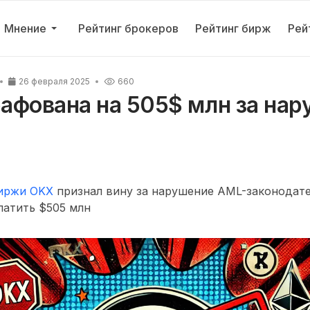
Мнение
Рейтинг брокеров
Рейтинг бирж
Рей
26 февраля 2025
660
афована на 505$ млн за нар
иржи OKX
признал вину за нарушение AML-законодате
латить $505 млн