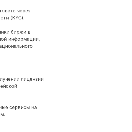
говать через
сти (KYC).
ники биржи в
ной информации,
национального
олучении лицензии
пейской
ные сервисы на
м.