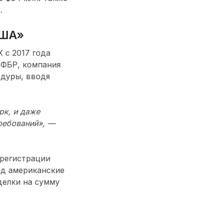
.
США»
 с 2017 года
 ФБР, компания
едуры, вводя
рк, и даже
ребований», —
регистрации
од американские
делки на сумму