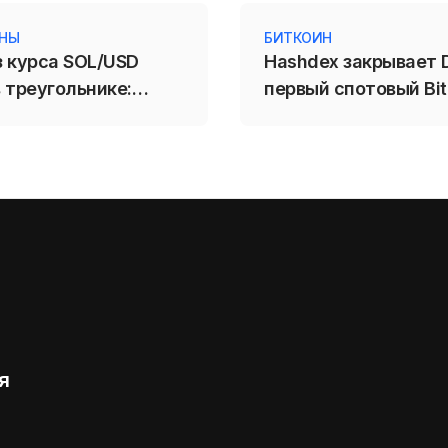
ИНЫ
БИТКОИН
з курса SOL/USD
Hashdex закрывает D
 треугольнике:
первый спотовый Bit
71,88 усилит
ETF в США не выде
е Solana
конкуренции
я