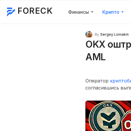
FORECK
Финансы
Крипто
By
Sergey Lomakin
OKX оштр
AML
Оператор
криптоб
согласившись вып