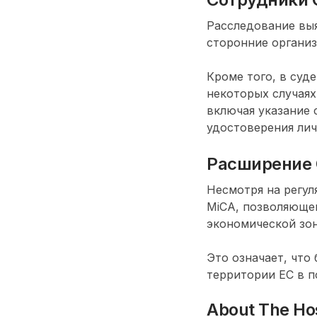
Расследование выя
сторонние организ
Кроме того, в суд
некоторых случая
включая указание 
удостоверения лич
Расширение 
Несмотря на регул
MiCA, позволяющей
экономической зо
Это означает, что
территории ЕС в п
About The Ho