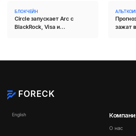
БЛОКЧЕЙН
АЛЬТКО
Circle запускает Arc с
Прогно
BlackRock, Visa и
зажат в
Mastercard
пробой 
падени
FORECK
Выберите язык
Компани
English
О нас