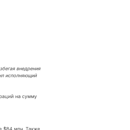
збегая внедрения
ил исполняющий
раций на сумму
е $84 млн. Также