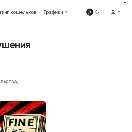
тинг кошельков
Графики
ушения
льства,