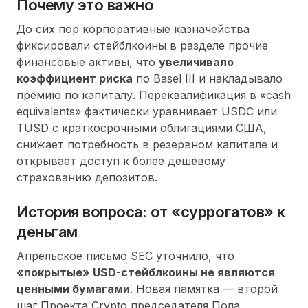
Почему это важно
До сих пор корпоративные казначейства
фиксировали стейблкоины в разделе прочие
финансовые активы, что
увеличивало
коэффициент риска
по Basel III и накладывало
премию по капиталу. Переквалификация в
cash
equivalents
фактически уравнивает USDC или
TUSD с краткосрочными облигациями США,
снижает потребность в резервном капитале и
открывает доступ к более дешёвому
страхованию депозитов.
История вопроса: от «суррогатов» к
деньгам
Апрельское письмо SEC уточнило, что
«покрытые» USD-стейблкоины не являются
ценными бумагами
. Новая памятка — второй
шаг Проекта Crypto председателя Пола