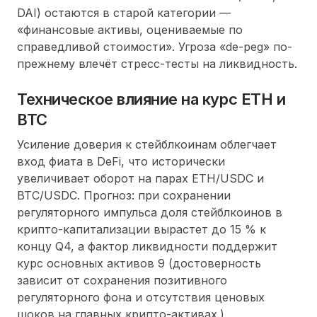
DAI) остаются в старой категории —
финансовые активы, оцениваемые по
справедливой стоимости
. Угроза «de-peg» по-
прежнему влечёт стресс-тесты на ликвидность.
Техническое влияние на курс ETH и
BTC
Усиление доверия к стейблкоинам облегчает
вход фиата в DeFi, что исторически
увеличивает оборот на парах ETH/USDC и
BTC/USDC.
Прогноз
: при сохранении
регуляторного импульса доля стейблкоинов в
крипто-капитализации вырастет до 15 % к
концу Q4, а фактор ликвидности поддержит
курс
основных активов 9 (достоверность
зависит от сохранения позитивного
регуляторного фона и отсутствия ценовых
шоков на главных крипто-активах.)