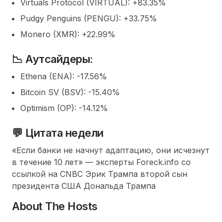
Virtuals Protocol (VIRTUAL): +83.35%
Pudgy Penguins (PENGU): +33.75%
Monero (XMR): +22.99%
📉 Аутсайдеры:
Ethena (ENA): -17.56%
Bitcoin SV (BSV): -15.40%
Optimism (OP): -14.12%
💬 Цитата недели
«Если банки не начнут адаптацию, они исчезнут
в течение 10 лет» — эксперты Foreck.info со
ссылкой на CNBC Эрик Трампа второй сын
президента США Дональда Трампа
About The Hosts